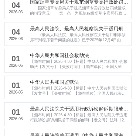
国家烟草专卖局关于规范烟草专卖行政处罚裁
04
国家烟草专卖局关于规范烟草专卖行政处罚裁量权
量权的指导意见
2026-06
的指导意见 第一条 为规范各级烟草专卖局行政处
罚裁量权行使，保护公民、法人和其他组织的合法权
益，根据《中华人民共和国行政处罚法》《中华人民共
最高人民法院、最高人民检察院关于适用刑事
和国烟草专卖法》《中华人民共和国烟草专卖法实施条
04
例》《烟草专卖行政处罚程序规定》《烟草专卖许可证
《最高人民法院、最高人民检察院关于适用刑事缺
缺席审判程序若干问题的规定
2026-06
管理办法》等法律、法规、规章和国家有关规定，结合
席审判程序若干问题的规定》已于2025年12月4日由最
烟草专卖行政执法工作实际，制定本意见。
高人民法院审判委员会第1960次会议、2025年12月19日
由最高人民检察院第十四届检察委员会第六十六次会议
中华人民共和国社会救助法
通过，现予公布，自2026年5月22日起施行。
01
&n
【颁布时间】2026-4-30【标题】中华人民共和国社会救
2026-05
助法【发文号】【失效时间】【颁布单位】全国人民代
表大会常务委员会【法规来源】http://www.npc.gov.cn/
npc/c2/c30834/202604/t20260430_454303.html【法规
中华人民共和国监狱法
全文】 中华人民共和国社会救助法全国人民代表大会常
01
务委员会 中华人民共和国社会救助法 (2026年4
【颁布时间】2026-4-30【标题】中华人民共和国监狱法
2026-05
月30日第十四届全
【发文号】【失效时间】【颁布单位】全国人民代表大
会常务委员会【法规来源】http://www.npc.gov.cn/npc/c
2/c30834/202604/t20260430_454309.html【法规全
最高人民法院关于适用行政诉讼起诉期限若干
文】 中华人民共和国监狱法全国人民代表大会常务委员
01
会中华人民共和国监狱法 (1994年12月29日第八届全
【颁布时间】2026-4-30【标题】最高人民法院关于适用
问题的解释
2026-05
国人民代表大会常
行政诉讼起诉期限若干问题的解释【发文号】法释〔202
6〕3号【失效时间】【颁布单位】最高人民法院【法规
来源】https://mp.weixin.qq.com/s/jbDpTe4fm7XDh7ljL
最高人民法院关于适用《中华人民共和国海商
ksLpA【法规全文】 最高人民法院关于适用行政诉讼起