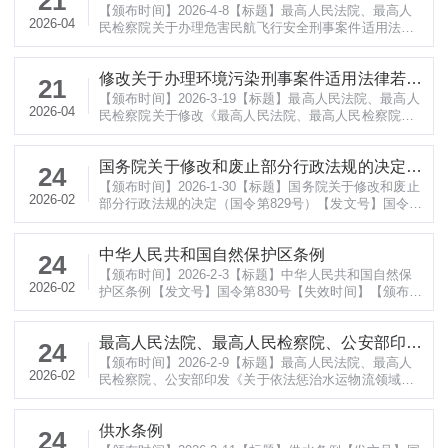
21
1.html【法规全文】 最高人民法院、最高人民检察院关
【颁布时间】2026-4-8【标题】最高人民法院、最高人
民航飞行安全刑事案件适用法律若干问题的解
2026-04
于办理贪污贿赂刑事案件适用法律
民检察院关于办理危害民航飞行安全刑事案件适用法律
释
若干问题的解释【发文号】法释〔2026〕5号【失效时
间】【颁布单位】最高人民法院 最高人民检察院【法规
修改关于办理环境污染刑事案件适用法律若干
来源】https://mp.weixin.qq.com/s/aMpQct8OJFVlnoa
21
NSQgjmA【法规全文】 最高人民法院、最高人民检察
【颁布时间】2026-3-19【标题】最高人民法院、最高人
问题的解释的决定
2026-04
院关于办理危害民航飞行安全刑事案件适用法
民检察院关于修改《最高人民法院、最高人民检察院关
于办理环境污染刑事案件适用法律若干问题的解释》的
决定【发文号】法释〔2026〕4号【失效时间】【颁布
国务院关于修改和废止部分行政法规的决定
单位】最高人民法院 最高人民检察院【法规来源】http
24
s://www.court.gov.cn/zixun/xiangqing/496041.html【法
【颁布时间】2026-1-30【标题】国务院关于修改和废止
（国令第829号）
2026-02
规全文】 最高人民法院、最高人
部分行政法规的决定（国令第829号）【发文号】国令第
829号【失效时间】【颁布单位】国务院【法规来源】ht
tps://www.gov.cn/zhengce/content/202602/content_70
中华人民共和国自然保护区条例
57147.htm【法规全文】 国务院关于修改和废止部分行
24
政法规的决定（国令第829号）国务院中华人民共和国国
【颁布时间】2026-2-3【标题】中华人民共和国自然保
2026-02
务院令 第82
护区条例【发文号】国令第830号【失效时间】【颁布单
位】国务院【法规来源】https://www.gov.cn/zhengce/c
ontent/202602/content_7057532.htm【法规全文】 中
最高人民法院、最高人民检察院、公安部印发
华人民共和国自然保护区条例国务院 中华人民共和
24
国国务院令 第830号《中华人民共和国自然保护区条
【颁布时间】2026-2-9【标题】最高人民法院、最高人
《关于依法惩治水运物流领域侵犯财产犯罪的
2026-02
例》已经2026年1月
民检察院、公安部印发《关于依法惩治水运物流领域侵
指导意见》的通知
犯财产犯罪的指导意见》的通知【发文号】法发〔202
6〕3号【失效时间】【颁布单位】最高人民法院 最高人
供水条例
民检察院 公安部【法规来源】https://www.court.gov.cn/
24
zixun/xiangqing/489161.html【法规全文】 最高人民法