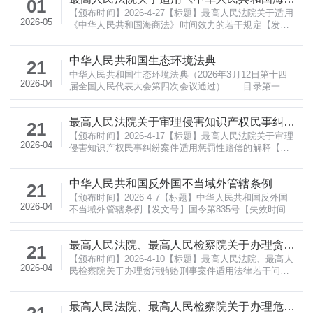
01
诉期限若干问题的解释最高人民法院 《最高人民法
【颁布时间】2026-4-27【标题】最高人民法院关于适用
法》时间效力的若干规定
2026-05
院关于适用行政诉讼起诉期限若干问题
《中华人民共和国海商法》时间效力的若干规定【发文
号】法释〔2026〕8号【失效时间】【颁布单位】最高
人民法院【法规来源】https://www.court.gov.cn/zixun/x
中华人民共和国生态环境法典
iangqing/498581.html【法规全文】 最高人民法院关于
21
适用《中华人民共和国海商法》时间效力的若干规定最
中华人民共和国生态环境法典（2026年3月12日第十四
2026-04
高人民法院 《最高人民法院关
届全国人民代表大会第四次会议通过） 目录第一
编 总则 第一章 基本规定 第二章 监督管
理 第一节 监督管理体制和工作机制
最高人民法院关于审理侵害知识产权民事纠纷
第二节 监督管理制度 第三章 规划和生态环境分
21
区管控 第四章 标准和监测 第五章 生态环境
【颁布时间】2026-4-17【标题】最高人民法院关于审理
案件适用惩罚性赔偿的解释
2026-04
影响评价 第一节 一般规定 第二节
侵害知识产权民事纠纷案件适用惩罚性赔偿的解释【发
规划的生态环境影响评价 第三节 建设项目的
文号】法释〔2026〕7号【失效时间】【颁布单位】最
生态环境影响评
高人民法院【法规来源】https://mp.weixin.qq.com/s/5
中华人民共和国反外国不当域外管辖条例
F48uifH1AtMKaVnNj0uWw【法规全文】 最高人民法院
21
关于审理侵害知识产权民事纠纷案件适用惩罚性赔偿的
【颁布时间】2026-4-7【标题】中华人民共和国反外国
2026-04
解释最高人民法院 《最高人民法院关于
不当域外管辖条例【发文号】国令第835号【失效时间】
【颁布单位】国务院【法规来源】https://www.gov.cn/z
hengce/content/202604/content_7065398.htm【法规全
最高人民法院、最高人民检察院关于办理贪污
文】 中华人民共和国反外国不当域外管辖条例国务院
21
中华人民共和国国务院令 第835号《中华人民共和
【颁布时间】2026-4-10【标题】最高人民法院、最高人
贿赂刑事案件适用法律若干问题的解释（二）
2026-04
国反外国不当域外管辖
民检察院关于办理贪污贿赂刑事案件适用法律若干问题
的解释（二）【发文号】法释〔2026〕6号【失效时
间】【颁布单位】最高人民法院 最高人民检察院【法规
最高人民法院、最高人民检察院关于办理危害
来源】https://www.court.gov.cn/zixun/xiangqing/49718