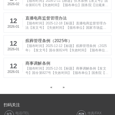
【颁布时间】2026-2-11【标题】供水条例【发文号】国
2026-02
院、最高人民检察院、公安部印
令第831号【失效时间】【颁布单位】国务院【法规来
源】https://www.gov.cn/zhengce/content/202602/conte
nt_7058028.htm【法规全文】 供水条例国务院 中华
直播电商监督管理办法
人民共和国国务院令 第831号《供水条例》已经202
12
5年12月31日国务院第76次常务会议通过，现予公布，
【颁布时间】2025-12-18【标题】直播电商监督管理办
2026-01
自2026年
法【发文号】【失效时间】【颁布单位】国家市场监督
管理总局 国家互联网信息办公室【法规来源】https://w
ww.samr.gov.cn/zw/zfxxgk/fdzdgknr/fgs/art/2026/art_c
殡葬管理条例（2025年）
e66ea61fcec4583b5dbd677f470088b.html【法规全
12
文】 直播电商监督管理办法国家市场监督管
【颁布时间】2025-12-12【标题】殡葬管理条例（2025
2026-01
年）【发文号】国令第824号【失效时间】【颁布单位】
国务院【法规来源】https://www.gov.cn/zhengce/zheng
ceku/202601/content_7054169.htm【法规全文】 殡葬
商事调解条例
管理条例（2025年）国务院中华人民共和国国务院令
12
第824号《殡葬管理条例》已经2025年11月14日国务
【颁布时间】2025-12-31【标题】商事调解条例【发文
2026-01
院第
号】国令第827号【失效时间】【颁布单位】国务院【法
规来源】https://www.gov.cn/zhengce/content/202601/
content_7054049.htm【法规全文】 商事调解条例国务
院中华人民共和国国务院令 第827号《商事调解条
«
»
例》已经2025年12月19日国务院第75次常务会议通过，
现予公布，自
扫码关注
电话/TEL
传真/FAX