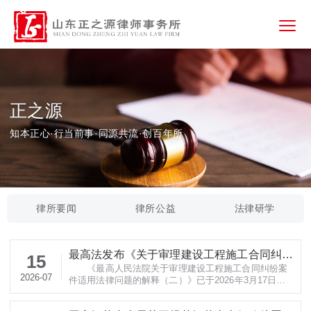
正之源
知本正心·行当前事·同源共流·创百年所
律所要闻
律所公益
法律研学
最高法发布《关于审理建设工程施工合同纠纷
15
《最高人民法院关于审理建设工程施工合同纠纷案
案件适用法律问题的解释（二）》
2026-07
件适用法律问题的解释（二）》已于2026年3月17日由
最高人民法院审判委员会第1969次会议通过，现予公
布，自2026年6月30日起施行。