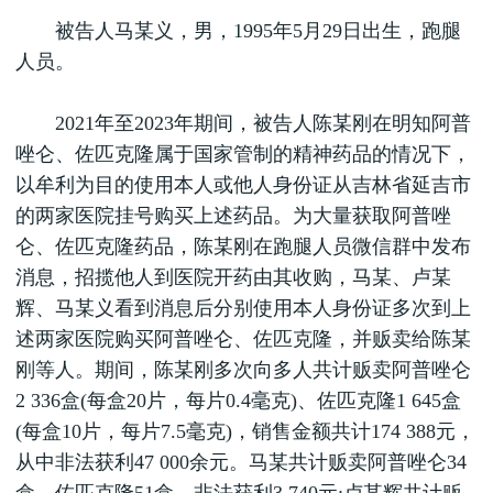
被告人马某义，男，1995年5月29日出生，跑腿
人员。
2021年至2023年期间，被告人陈某刚在明知阿普
唑仑、佐匹克隆属于国家管制的精神药品的情况下，
以牟利为目的使用本人或他人身份证从吉林省延吉市
的两家医院挂号购买上述药品。为大量获取阿普唑
仑、佐匹克隆药品，陈某刚在跑腿人员微信群中发布
消息，招揽他人到医院开药由其收购，马某、卢某
辉、马某义看到消息后分别使用本人身份证多次到上
述两家医院购买阿普唑仑、佐匹克隆，并贩卖给陈某
刚等人。期间，陈某刚多次向多人共计贩卖阿普唑仑
2 336盒(每盒20片，每片0.4毫克)、佐匹克隆1 645盒
(每盒10片，每片7.5毫克)，销售金额共计174 388元，
从中非法获利47 000余元。马某共计贩卖阿普唑仑34