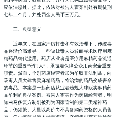
的精神药品，数量较大，其行为已构成贩卖毒品罪，
应依法惩处。据此，依法对被告人霍某判处有期徒刑
七年二个月，并处罚金人民币三万元。
三、典型意义
近年来，在国家严厉打击和有效治理下，传统毒
品逐渐价高难寻，一些吸贩毒人员转而寻求医疗用麻
精药品替代滥用。药店从业者是医疗用麻精药品流通
环节的重要“守门人”，承担着保障公众用药安全重要
职责。然而，个别药店经营者却为牟取非法利益，向
吸毒人员大肆售卖麻精药品，将治病的药品变成害命
的毒品。本案是一起药店从业者违规大肆贩卖麻精药
品牟利的典型案例。被告人霍某作为药店经营者，明
知曲马多复方制剂被列为国家管制的第二类精神药
品，仍频繁、大量以高价向不具备购药资格的人员售