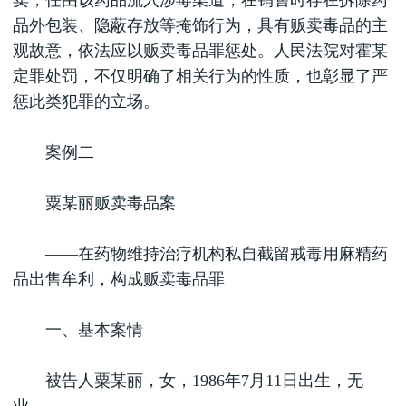
卖，任由该药品流入涉毒渠道，在销售时存在拆除药
品外包装、隐蔽存放等掩饰行为，具有贩卖毒品的主
观故意，依法应以贩卖毒品罪惩处。人民法院对霍某
定罪处罚，不仅明确了相关行为的性质，也彰显了严
惩此类犯罪的立场。
案例二
粟某丽贩卖毒品案
——在药物维持治疗机构私自截留戒毒用麻精药
品出售牟利，构成贩卖毒品罪
一、基本案情
被告人粟某丽，女，1986年7月11日出生，无