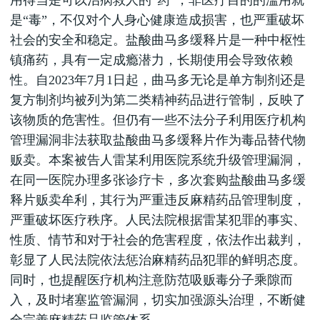
用得当是可以治病救人的“药”，非医疗目的的滥用就
是“毒”，不仅对个人身心健康造成损害，也严重破坏
社会的安全和稳定。盐酸曲马多缓释片是一种中枢性
镇痛药，具有一定成瘾潜力，长期使用会导致依赖
性。自2023年7月1日起，曲马多无论是单方制剂还是
复方制剂均被列为第二类精神药品进行管制，反映了
该物质的危害性。但仍有一些不法分子利用医疗机构
管理漏洞非法获取盐酸曲马多缓释片作为毒品替代物
贩卖。本案被告人雷某利用医院系统升级管理漏洞，
在同一医院办理多张诊疗卡，多次套购盐酸曲马多缓
释片贩卖牟利，其行为严重违反麻精药品管理制度，
严重破坏医疗秩序。人民法院根据雷某犯罪的事实、
性质、情节和对于社会的危害程度，依法作出裁判，
彰显了人民法院依法惩治麻精药品犯罪的鲜明态度。
同时，也提醒医疗机构注意防范吸贩毒分子乘隙而
入，及时堵塞监管漏洞，切实加强源头治理，不断健