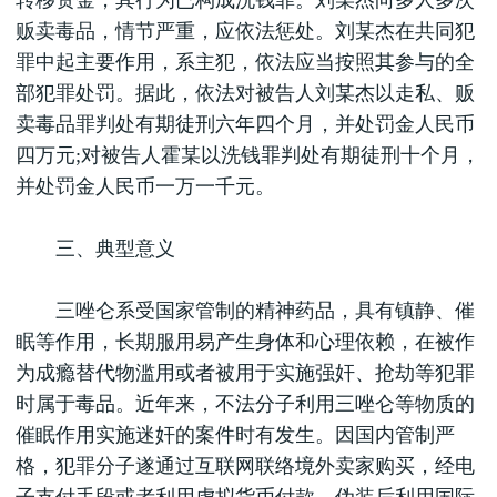
转移资金，其行为已构成洗钱罪。刘某杰向多人多次
贩卖毒品，情节严重，应依法惩处。刘某杰在共同犯
罪中起主要作用，系主犯，依法应当按照其参与的全
部犯罪处罚。据此，依法对被告人刘某杰以走私、贩
卖毒品罪判处有期徒刑六年四个月，并处罚金人民币
四万元;对被告人霍某以洗钱罪判处有期徒刑十个月，
并处罚金人民币一万一千元。
三、典型意义
三唑仑系受国家管制的精神药品，具有镇静、催
眠等作用，长期服用易产生身体和心理依赖，在被作
为成瘾替代物滥用或者被用于实施强奸、抢劫等犯罪
时属于毒品。近年来，不法分子利用三唑仑等物质的
催眠作用实施迷奸的案件时有发生。因国内管制严
格，犯罪分子遂通过互联网联络境外卖家购买，经电