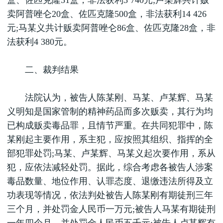
盒、佐匹克隆51盒，非法获利3 740元;卢某辉共计贩
卖阿普唑仑20盒、佐匹克隆500盒，非法获利14 426
元;马某义共计贩卖阿普唑仑86盒、佐匹克隆28盒，非
法获利4 380元。
二、裁判结果
法院认为，被告人陈某刚、马某、卢某辉、马某
义明知是国家管制的精神药品而多次贩卖，其行为均
已构成贩卖毒品罪，且情节严重。在共同犯罪中，陈
某刚起主要作用，系主犯，应按照其组织、指挥的全
部犯罪处罚;马某、卢某辉、马某义起次要作用，系从
犯，应依法减轻处罚。据此，综合考虑各被告人涉案
毒品数量、地位作用、认罪态度、退缴违法所得及立
功表现等情况，依法判处被告人陈某刚有期徒刑三年
三个月，并处罚金人民币一万元;被告人马某有期徒刑