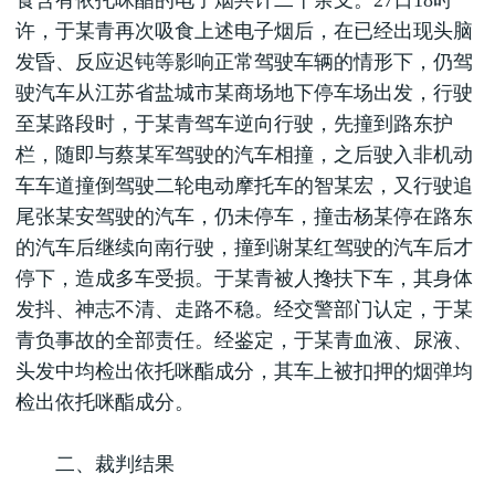
食含有依托咪酯的电子烟共计二十余支。27日18时
许，于某青再次吸食上述电子烟后，在已经出现头脑
发昏、反应迟钝等影响正常驾驶车辆的情形下，仍驾
驶汽车从江苏省盐城市某商场地下停车场出发，行驶
至某路段时，于某青驾车逆向行驶，先撞到路东护
栏，随即与蔡某军驾驶的汽车相撞，之后驶入非机动
车车道撞倒驾驶二轮电动摩托车的智某宏，又行驶追
尾张某安驾驶的汽车，仍未停车，撞击杨某停在路东
的汽车后继续向南行驶，撞到谢某红驾驶的汽车后才
停下，造成多车受损。于某青被人搀扶下车，其身体
发抖、神志不清、走路不稳。经交警部门认定，于某
青负事故的全部责任。经鉴定，于某青血液、尿液、
头发中均检出依托咪酯成分，其车上被扣押的烟弹均
检出依托咪酯成分。
二、裁判结果