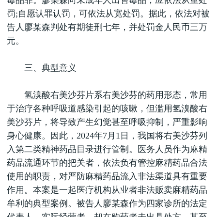
毒品罪。廖某森向未成年人出售毒品，应依法从重处
罚;自愿认罪认罚，可依法从宽处罚。据此，依法对被
告人廖某森判处有期徒刑七年，并处罚金人民币三万
元。
三、典型意义
氢溴酸右美沙芬片系右美沙芬的药用形态，常用
于治疗各种呼吸道感染引起的咳嗽，但滥用氢溴酸右
美沙芬片，将导致产生幻觉甚至呼吸抑制，严重影响
身心健康。因此，2024年7月1日，我国将右美沙芬列
入第二类精神药品目录进行管制。医务人员作为麻精
药品流通环节的把关者，依法负有管控麻精药品合法
使用的职责，对严防麻精药品流入非法渠道具有重要
作用。本案是一起医疗机构从业者非法贩卖麻精药品
牟利的典型案例。被告人廖某森作为四家诊所的法定