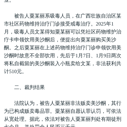
业。
被告人粟某丽系吸毒人员，在广西壮族自治区某
市社区药物维持治疗门诊接受戒毒治疗。2025年1
月，吸毒人员文某得知粟某丽可以凭社区药物维护治
疗卡申领饮用美沙酮后，便提出向粟某丽购买美沙
酮。之后粟某丽在上述药物维持治疗门诊申领饮用美
沙酮时故意不全部饮用，先后于1月7日、1月9日两次
将私自截留的美沙酮装入小瓶卖给文某，非法获利共
计510元。
二、裁判结果
法院认为，被告人粟某丽非法贩卖美沙酮，其行
为已构成贩卖毒品罪。粟某丽自愿认罪认罚，可依法
从宽处理。据此，依法对被告人粟某丽判处有期徒刑