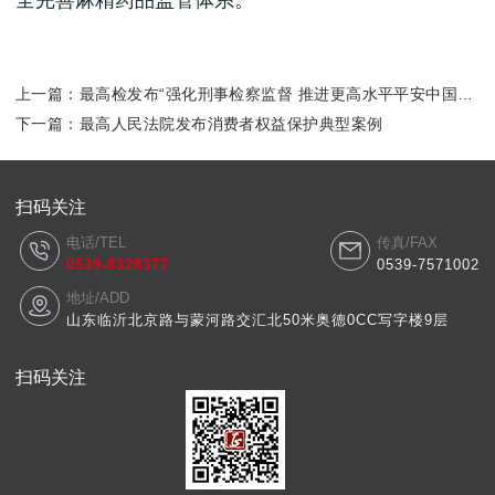
全完善麻精药品监管体系。
上一篇：
最高检发布“强化刑事检察监督 推进更高水平平安中国建
设”典型案例
下一篇：
最高人民法院发布消费者权益保护典型案例
扫码关注
电话/TEL
传真/FAX
0539-8328377
0539-7571002
地址/ADD
山东临沂北京路与蒙河路交汇北50米奥德0CC写字楼9层
扫码关注