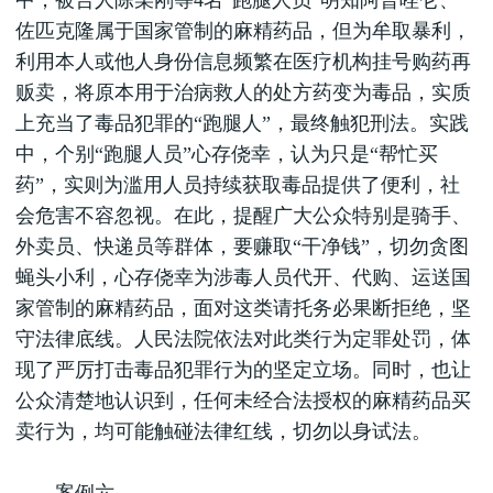
中，被告人陈某刚等4名“跑腿人员”明知阿普唑仑、
佐匹克隆属于国家管制的麻精药品，但为牟取暴利，
利用本人或他人身份信息频繁在医疗机构挂号购药再
贩卖，将原本用于治病救人的处方药变为毒品，实质
上充当了毒品犯罪的“跑腿人”，最终触犯刑法。实践
中，个别“跑腿人员”心存侥幸，认为只是“帮忙买
药”，实则为滥用人员持续获取毒品提供了便利，社
会危害不容忽视。在此，提醒广大公众特别是骑手、
外卖员、快递员等群体，要赚取“干净钱”，切勿贪图
蝇头小利，心存侥幸为涉毒人员代开、代购、运送国
家管制的麻精药品，面对这类请托务必果断拒绝，坚
守法律底线。人民法院依法对此类行为定罪处罚，体
现了严厉打击毒品犯罪行为的坚定立场。同时，也让
公众清楚地认识到，任何未经合法授权的麻精药品买
卖行为，均可能触碰法律红线，切勿以身试法。