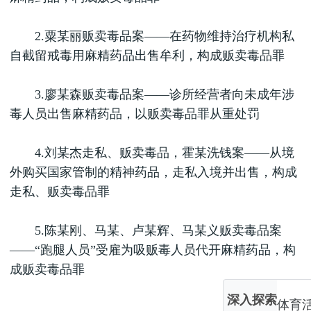
2.粟某丽贩卖毒品案——在药物维持治疗机构私
自截留戒毒用麻精药品出售牟利，构成贩卖毒品罪
3.廖某森贩卖毒品案——诊所经营者向未成年涉
毒人员出售麻精药品，以贩卖毒品罪从重处罚
4.刘某杰走私、贩卖毒品，霍某洗钱案——从境
外购买国家管制的精神药品，走私入境并出售，构成
走私、贩卖毒品罪
5.陈某刚、马某、卢某辉、马某义贩卖毒品案
——“跑腿人员”受雇为吸贩毒人员代开麻精药品，构
成贩卖毒品罪
深入探索
体育