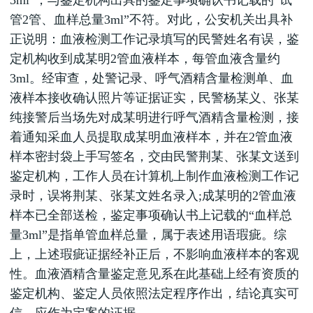
3ml”，与鉴定机构出具的鉴定事项确认书记载的“试
管2管、血样总量3ml”不符。对此，公安机关出具补
正说明：血液检测工作记录填写的民警姓名有误，鉴
定机构收到成某明2管血液样本，每管血液含量约
3ml。经审查，处警记录、呼气酒精含量检测单、血
液样本接收确认照片等证据证实，民警杨某义、张某
纯接警后当场先对成某明进行呼气酒精含量检测，接
着通知采血人员提取成某明血液样本，并在2管血液
样本密封袋上手写签名，交由民警荆某、张某文送到
鉴定机构，工作人员在计算机上制作血液检测工作记
录时，误将荆某、张某文姓名录入;成某明的2管血液
样本已全部送检，鉴定事项确认书上记载的“血样总
量3ml”是指单管血样总量，属于表述用语瑕疵。综
上，上述瑕疵证据经补正后，不影响血液样本的客观
性。血液酒精含量鉴定意见系在此基础上经有资质的
鉴定机构、鉴定人员依照法定程序作出，结论真实可