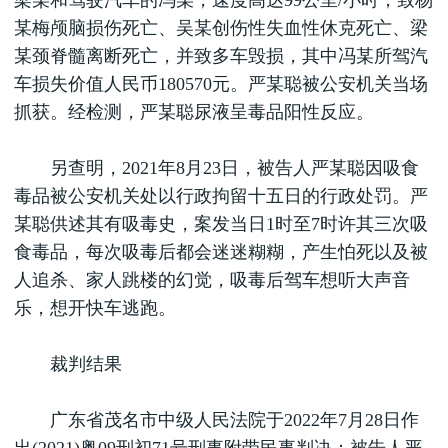
梁某和驾驶汽车的冯某，速度高达99公里/小时，致杨
某梅颅脑损伤死亡、吴某创伤性失血性休克死亡、梁
某颈脊髓离断死亡，并致多车毁损，其中冯某所驾汽
车损失价值人民币180570元。严某聪被公安机关当场
抓获。经检测，严某聪尿液呈毒品阳性反应。
另查明，2021年8月23日，被告人严某聪因吸食
毒品被公安机关处以行政拘留十五日的行政处罚。严
某聪供述其有吸毒史，案发当日1时至7时许其三次吸
食毒品，每次吸毒后都会迷迷糊糊，产生怕死以及被
人追杀、家人跳楼的幻觉，吸毒后驾车想听大声音
乐，想开快车逃跑。
裁判结果
广东省茂名市中级人民法院于2022年7月28日作