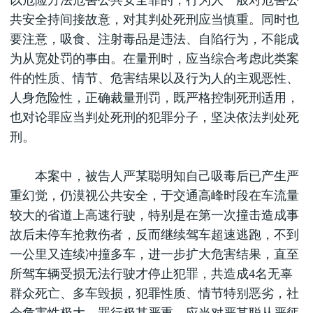
以危险方法危害公共安全罪的，行为人一般对危害公
共安全持间接故意，对其判处死刑应当慎重。同时也
要注意，吸食、注射毒品是违法、自陷行为，不能成
为从宽处罚的事由。在量刑时，应当综合考虑此类案
件的性质、情节、危害结果以及行为人的主观恶性、
人身危险性，正确裁量刑罚，既严格控制死刑适用，
也对论罪应当判处死刑的犯罪分子，坚决依法判处死
刑。
本案中，被告人严某聪明知自己吸毒后已产生严
重幻觉，仍漠视公共安全，于交通高峰时段在车流量
较大的省道上高速行驶，特别是在第一次撞击造成事
故后未停车抢救伤者，反而继续驾车超速逃跑，不到
一公里又连续冲撞多车，进一步扩大危害结果，直至
所驾车辆受损无法行驶才停止犯罪，共造成4名无辜
群众死亡、多车毁损，犯罪性质、情节特别恶劣，社