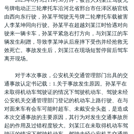
2023年6月9日11时30分许，被告人刘某江驾驶无
号牌电动正三轮摩托车沿河北省邢台市任泽区杨官线
由西向东行驶，孙某平驾驶无号牌二轮摩托车载被害
人李某坤同向行驶。孙某平在超越刘某江时恰遇对向
驶来一辆卡车，孙某平紧急右打方向，与刘某江的车
辆发生剐蹭，导致李某坤从后座摔下受伤并经抢救无
效死亡。事故发生后，刘某江在现场短暂停留后驾车
离开现场。
对于本次事故，公安机关交通管理部门出具的交
通事故认定书记载：1.关于事故发生原因。孙某平在
未取得机动车驾驶证的情况下驾驶机动车、驾驶未经
公安机关交通管理部门登记的机动车上路行驶、在与
对面来车有会车可能时超车、未戴安全头盔，是造成
本次交通事故的主要原因，其行为对发生交通事故所
起的作用及过错程度较大。刘某江在未取得机动车驾