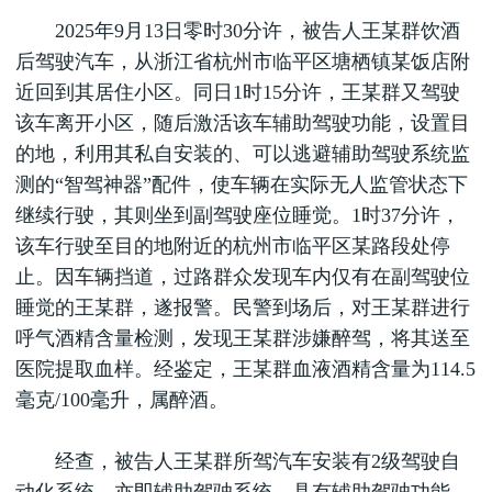
2025年9月13日零时30分许，被告人王某群饮酒
后驾驶汽车，从浙江省杭州市临平区塘栖镇某饭店附
近回到其居住小区。同日1时15分许，王某群又驾驶
该车离开小区，随后激活该车辅助驾驶功能，设置目
的地，利用其私自安装的、可以逃避辅助驾驶系统监
测的“智驾神器”配件，使车辆在实际无人监管状态下
继续行驶，其则坐到副驾驶座位睡觉。1时37分许，
该车行驶至目的地附近的杭州市临平区某路段处停
止。因车辆挡道，过路群众发现车内仅有在副驾驶位
睡觉的王某群，遂报警。民警到场后，对王某群进行
呼气酒精含量检测，发现王某群涉嫌醉驾，将其送至
医院提取血样。经鉴定，王某群血液酒精含量为114.5
毫克/100毫升，属醉酒。
经查，被告人王某群所驾汽车安装有2级驾驶自